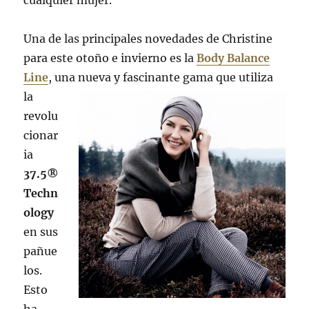
Una de las principales novedades de Christine
para este otoño e invierno es la
Body Balance
Line
, una nueva y fascinan
te gama que utiliza
la
revolu
cionar
ia
37.5®
Techn
ology
en sus
pañue
los.
Esto
ha