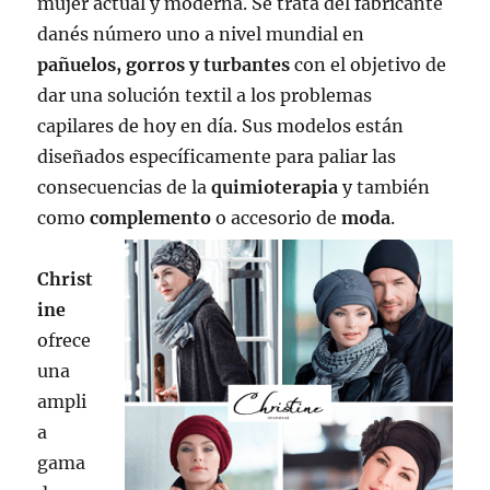
mujer actual y moderna. Se trata del fabricante
danés número uno a nivel mundial en
pañuelos, gorros y turbantes
con el objetivo de
dar una solución textil a los problemas
capilares de hoy en día. Sus modelos están
diseñados específicamente para paliar las
consecuencias de la
quimioterapia
y también
como
complemento
o accesorio de
moda
.
Christ
ine
ofrece
una
ampli
a
gama