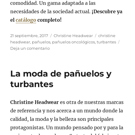
comodidad. Un gama adaptada a las
necesidades de la sociedad actual.
¡Descubre ya
el
catálogo
completo!
Publicado
Categorías
Etiquetas
21 septiembre, 2017
Christine Headwear
christine
el
headwear
,
pañuelos
,
pañuelos oncológicos
,
turbantes
en
Deja un comentario
Soluciones
textiles
para
La moda de pañuelos y
tus
problemas
turbantes
capilares
Christine Headwear
es otra de nuestras marcas
de referencia y nos acerca a un mundo donde la
calidad, la moda y la belleza son principales
protagonistas. Un mundo pensado por y para la