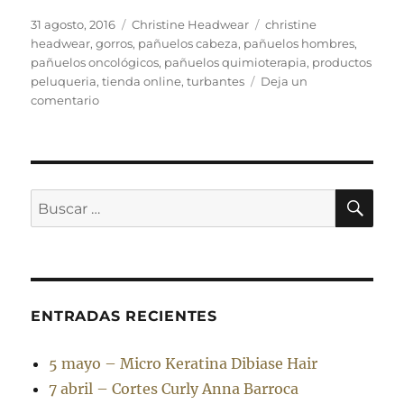
Publicado
Categorías
Etiquetas
31 agosto, 2016
Christine Headwear
christine
el
headwear
,
gorros
,
pañuelos cabeza
,
pañuelos hombres
,
pañuelos oncológicos
,
pañuelos quimioterapia
,
productos
peluqueria
,
tienda online
,
turbantes
Deja un
en
comentario
La
moda
de
pañuelos
y
BU
Buscar
turbantes
por:
ENTRADAS RECIENTES
5 mayo – Micro Keratina Dibiase Hair
7 abril – Cortes Curly Anna Barroca