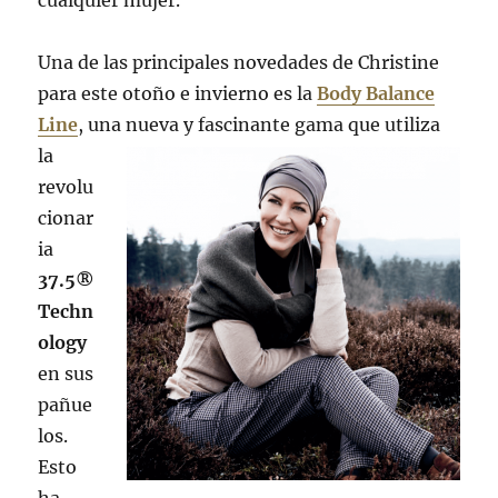
Una de las principales novedades de Christine
para este otoño e invierno es la
Body Balance
Line
, una nueva y fascinan
te gama que utiliza
la
revolu
cionar
ia
37.5®
Techn
ology
en sus
pañue
los.
Esto
ha