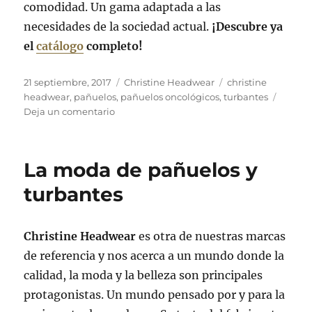
comodidad. Un gama adaptada a las
necesidades de la sociedad actual.
¡Descubre ya
el
catálogo
completo!
Publicado
Categorías
Etiquetas
21 septiembre, 2017
Christine Headwear
christine
el
headwear
,
pañuelos
,
pañuelos oncológicos
,
turbantes
en
Deja un comentario
Soluciones
textiles
para
La moda de pañuelos y
tus
problemas
turbantes
capilares
Christine Headwear
es otra de nuestras marcas
de referencia y nos acerca a un mundo donde la
calidad, la moda y la belleza son principales
protagonistas. Un mundo pensado por y para la