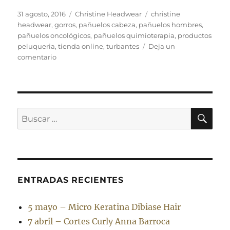
Publicado
Categorías
Etiquetas
31 agosto, 2016
Christine Headwear
christine
el
headwear
,
gorros
,
pañuelos cabeza
,
pañuelos hombres
,
pañuelos oncológicos
,
pañuelos quimioterapia
,
productos
peluqueria
,
tienda online
,
turbantes
Deja un
en
comentario
La
moda
de
pañuelos
y
BU
Buscar
turbantes
por:
ENTRADAS RECIENTES
5 mayo – Micro Keratina Dibiase Hair
7 abril – Cortes Curly Anna Barroca