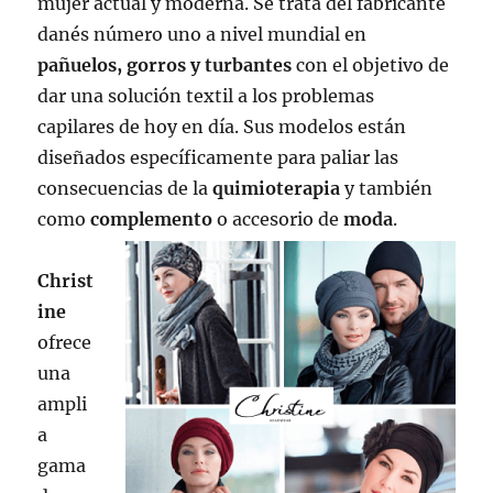
mujer actual y moderna. Se trata del fabricante
danés número uno a nivel mundial en
pañuelos, gorros y turbantes
con el objetivo de
dar una solución textil a los problemas
capilares de hoy en día. Sus modelos están
diseñados específicamente para paliar las
consecuencias de la
quimioterapia
y también
como
complemento
o accesorio de
moda
.
Christ
ine
ofrece
una
ampli
a
gama