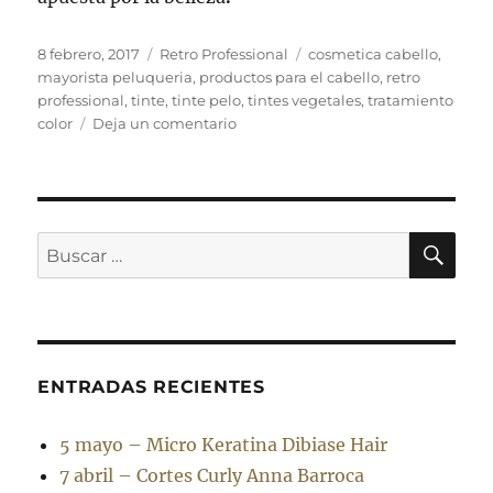
Publicado
Categorías
Etiquetas
8 febrero, 2017
Retro Professional
cosmetica cabello
,
el
mayorista peluqueria
,
productos para el cabello
,
retro
professional
,
tinte
,
tinte pelo
,
tintes vegetales
,
tratamiento
en
color
Deja un comentario
Cosmética
y
color
profesional
para
BU
Buscar
el
por:
cabello
ENTRADAS RECIENTES
5 mayo – Micro Keratina Dibiase Hair
7 abril – Cortes Curly Anna Barroca