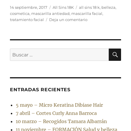
Publicado
Categorías
Etiquetas
14 septiembre, 2017
All Sins 18K
all sins 18 k
,
belleza
,
el
cosmetica
,
mascarilla antiedad
,
mascarilla facial
,
en
tratamiento facial
Deja un comentario
La
mejor
mascarilla
facial
antiedad
BU
Buscar
de
por:
All
Sins
18
K
ENTRADAS RECIENTES
5 mayo – Micro Keratina Dibiase Hair
7 abril – Cortes Curly Anna Barroca
10 marzo – Recogidos Tamara Albarrán
11 noviembre – FORMACIÓN Salud y belleza