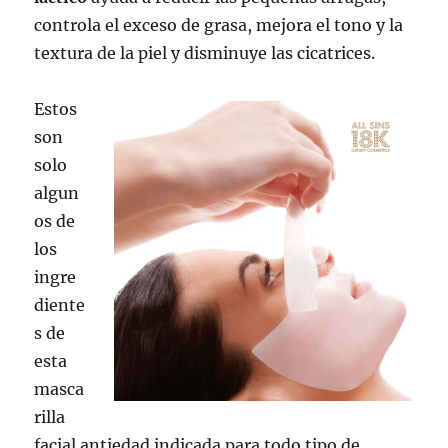
controla el exceso de grasa, mejora el tono y la
textura de la piel y disminuye las cicatrices.
Estos
son
solo
algun
os de
los
ingre
diente
s de
esta
masca
rilla
facial antiedad indicada para todo tipo de