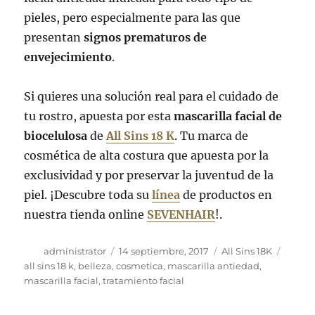
pieles, pero especialmente para las que
presentan
signos prematuros de
envejecimiento
.
Si quieres una solución real para el cuidado de
tu rostro, apuesta por esta
mascarilla facial de
biocelulosa
de
All Sins 18 K
. Tu marca de
cosmética de alta costura que apuesta por la
exclusividad y por preservar la juventud de la
piel. ¡Descubre toda su
línea
de productos en
nuestra tienda online
SEVENHAIR
!.
Autor
Publicado
Categorías
Etique
administrator
14 septiembre, 2017
All Sins 18K
el
all sins 18 k
,
belleza
,
cosmetica
,
mascarilla antiedad
,
mascarilla facial
,
tratamiento facial