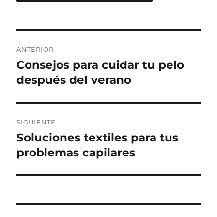
Navegación
ANTERIOR
de
Consejos para cuidar tu pelo
Entrada
anterior:
después del verano
entradas
SIGUIENTE
Soluciones textiles para tus
Entrada
siguiente:
problemas capilares