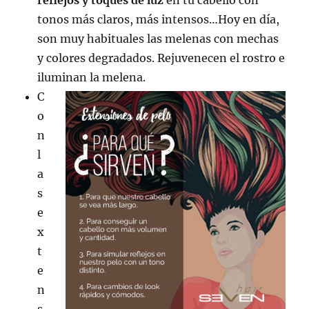
tonos más claros, más intensos…Hoy en día,
son muy habituales las melenas con mechas
y colores degradados. Rejuvenecen el rostro e
iluminan la melena.
C
o
n
l
a
s
e
x
t
e
n
s