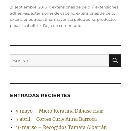
Publicado
Categorías
Etiquetas
21 septiembre, 2016
extensiones de pelo
extensiones
el
adhesivas
,
extensiones de cabello
,
extensiones de pelo
,
extensiones queratina
,
mayorista peluqueria
,
productos
en
para el cabello
Deja un comentario
¿Para
qué
sirven
las
extensiones?
BU
Buscar
por:
ENTRADAS RECIENTES
5 mayo – Micro Keratina Dibiase Hair
7 abril – Cortes Curly Anna Barroca
10 marzo – Recogidos Tamara Albarrán