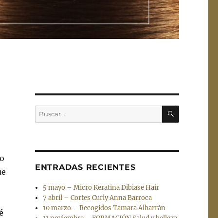
BUSCAR
Buscar
por:
do
ENTRADAS RECIENTES
ue
5 mayo – Micro Keratina Dibiase Hair
7 abril – Cortes Curly Anna Barroca
10 marzo – Recogidos Tamara Albarrán
é