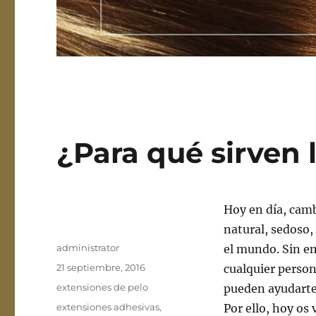
¿Para qué sirven 
Hoy en día, camb
natural, sedoso,
Autor
administrator
el mundo. Sin e
Publicado
21 septiembre, 2016
cualquier perso
el
Categorías
extensiones de pelo
pueden ayudart
Etiquetas
extensiones adhesivas
,
Por ello, hoy os