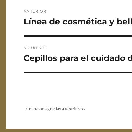
Navegación
ANTERIOR
de
Línea de cosmética y bel
Entrada
anterior:
entradas
SIGUIENTE
Cepillos para el cuidado 
Entrada
siguiente:
Funciona gracias a WordPress