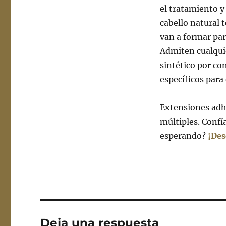
el tratamiento y
cabello natural 
van a formar par
Admiten cualquie
sintético por co
específicos par
Extensiones adhe
múltiples. Confí
esperando?
¡Des
Deja una respuesta