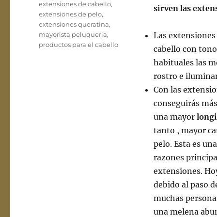
extensiones de cabello
,
sirven las exten
extensiones de pelo
,
extensiones queratina
,
mayorista peluqueria
,
Las extensiones
productos para el cabello
cabello con ton
habituales las 
rostro e ilumina
Con las extensio
conseguirás má
una mayor
long
tanto , mayor ca
pelo. Esta es una
razones principa
extensiones. Hoy
debido al paso d
muchas persona
una melena abu