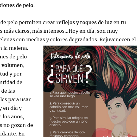
siones de pelo
.
 de pelo permiten crear
reflejos y toques de luz
en tu
os más claros, más intensos…Hoy en día, son muy
melenas con mechas y colores degradados. Rejuvenecen el
n la melena.
nes de pelo
s
volumen
,
itud
y por
ntidad de
 de las
les para usar
 en día y
e los años,
s no gozan de
ndante. En