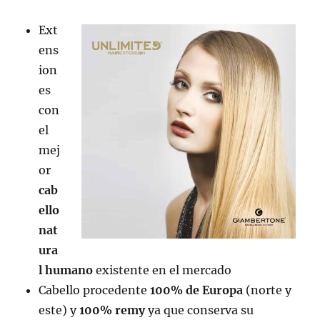
Ext
ens
ion
es
con
el
mej
or
cab
ello
nat
ura
l humano
existente en el mercado
Cabello procedente
100% de Europa
(norte y
este) y
100% remy
ya que conserva su