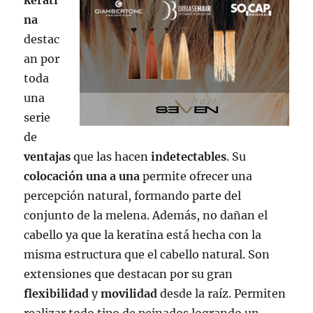
na
destac
an por
toda
una
serie
de
ventajas
que las hacen
indetectables
. Su
colocación
una a una
permite ofrecer una
percepción natural, formando parte del
conjunto de la melena. Además, no dañan el
cabello ya que la keratina está hecha con la
misma estructura que el cabello natural. Son
extensiones que destacan por su gran
flexibilidad
y
movilidad
desde la raíz. Permiten
realizar todo tipo de peinados logrando un