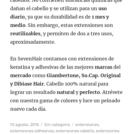
dañan el cabello y se utilizan para un
uso
diario
, ya que su durabilidad es de
1 mes y
medio
. Sin embargo, estas extensiones son
reutilizables
, y permiten de dos a tres usos,
aproximadamente.
En SevenHair contamos con extensiones de
keratina y adhesivas de las mejores
marcas
del
mercado
como
Giambertone, So.Cap. Original
y Dibiase Hair
. Cabello 100% natural para
lograr un resultado
natural
y
perfecto
. Atrévete
con nuestra gama de colores y luce un peinado
nuevo cada día.
Publicado
Categorías
Etiquetas
10 agosto, 2016
Sin categoría
extensiones
,
el
extensiones adhesivas
,
extensiones cabello
,
extensiones