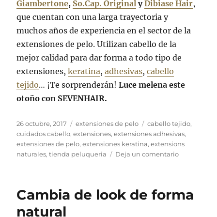
Giambertone
,
So.Cap. Original
y
Dibiase Hair
,
que cuentan con una larga trayectoria y
muchos años de experiencia en el sector de la
extensiones de pelo. Utilizan cabello de la
mejor calidad para dar forma a todo tipo de
extensiones,
keratina
,
adhesivas
,
cabello
tejido
… ¡Te sorprenderán!
Luce melena este
otoño con SEVENHAIR.
Publicado
Categorías
Etiquetas
26 octubre, 2017
extensiones de pelo
cabello tejido
,
el
cuidados cabello
,
extensiones
,
extensiones adhesivas
,
extensiones de pelo
,
extensiones keratina
,
extensions
en
naturales
,
tienda peluqueria
Deja un comentario
¿Por
qué
usar
Cambia de look de forma
extensiones
de
natural
pelo