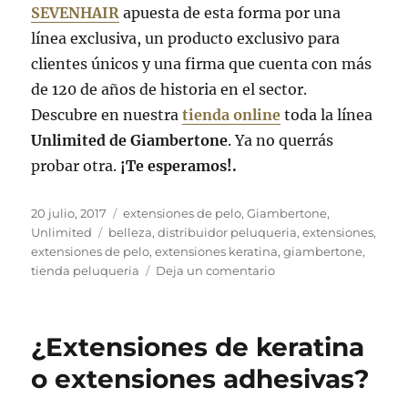
SEVENHAIR
apuesta de esta forma por una
línea exclusiva, un producto exclusivo para
clientes únicos y una firma que cuenta con más
de 120 de años de historia en el sector.
Descubre en nuestra
tienda online
toda la línea
Unlimited de Giambertone
. Ya no querrás
probar otra.
¡Te esperamos!.
Publicado
Categorías
20 julio, 2017
extensiones de pelo
,
Giambertone
,
el
Etiquetas
Unlimited
belleza
,
distribuidor peluqueria
,
extensiones
,
extensiones de pelo
,
extensiones keratina
,
giambertone
,
en
tienda peluqueria
Deja un comentario
Extensiones
Unlimited
de
¿Extensiones de keratina
Giambertone,
calidad
o extensiones adhesivas?
insuperable