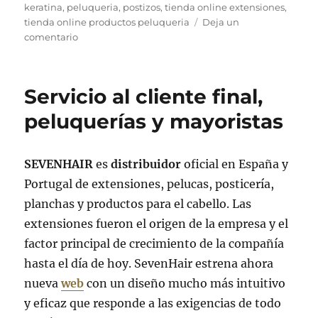
keratina
,
peluqueria
,
postizos
,
tienda online extensiones
,
tienda online productos peluqueria
Deja un
en
comentario
¿Extensiones
de
keratina
Servicio al cliente final,
o
extensiones
peluquerías y mayoristas
adhesivas?
SEVENHAIR
es
distribuidor
oficial en España y
Portugal de extensiones, pelucas, posticería,
planchas y productos para el cabello. Las
extensiones fueron el origen de la empresa y el
factor principal de crecimiento de la compañía
hasta el día de hoy. SevenHair estrena ahora
nueva
web
con un diseño mucho más intuitivo
y eficaz que responde a las exigencias de todo