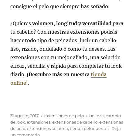
consigue el pelo que siempre has soñado.
¿Quieres
volumen
,
longitud
y
versatilidad
para
tu cabello? Con nuestras extensiones podrás
hacer todo tipo de peinados, lucir un cabello
liso, rizado, ondulado o como tu desees. Las
extensiones son tu mejor aliado, una solución
eficaz, sencilla y rápida para completar tu look
diario.
¡Descubre más en nuestra
tienda
online!
.
Publicado
Categorías
Etiquetas
31 agosto, 2017
extensiones de pelo
belleza
,
cambio
el
de look
,
extensiones
,
extensiones de cabello
,
extensiones
de pelo
,
extensiones keratina
,
tienda peluqueria
Deja
en
un comentario