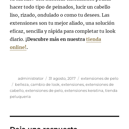
hacer todo tipo de peinados, lucir un cabello
liso, rizado, ondulado o como tu desees. Las
extensiones son tu mejor aliado, una solución
eficaz, sencilla y rápida para completar tu look
diario.
¡Descubre más en nuestra
tienda
online!
.
Autor
Publicado
Categorías
administrator
31 agosto, 2017
extensiones de pelo
el
Etiquetas
belleza
,
cambio de look
,
extensiones
,
extensiones de
cabello
,
extensiones de pelo
,
extensiones keratina
,
tienda
peluqueria