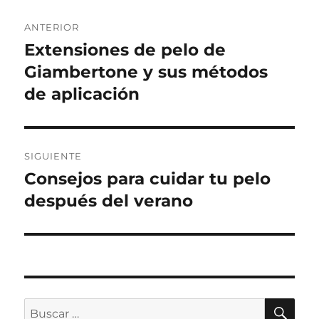
Navegación
ANTERIOR
de
Extensiones de pelo de
Entrada
anterior:
Giambertone y sus métodos
entradas
de aplicación
SIGUIENTE
Consejos para cuidar tu pelo
Entrada
siguiente:
después del verano
BU
Buscar