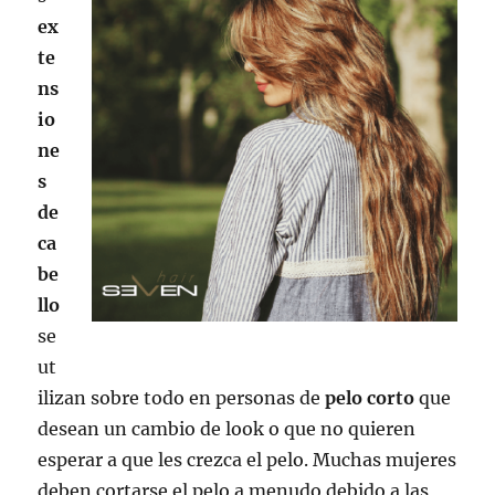
ex
te
ns
io
ne
s
de
ca
be
llo
se
ut
ilizan sobre todo en personas de
pelo corto
que
desean un cambio de look o que no quieren
esperar a que les crezca el pelo. Muchas mujeres
deben cortarse el pelo a menudo debido a las