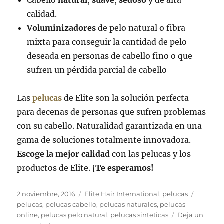
calidad.
Voluminizadores
de pelo natural o fibra
mixta para conseguir la cantidad de pelo
deseada en personas de cabello fino o que
sufren un pérdida parcial de cabello
Las
pelucas
de Elite son la solución perfecta
para decenas de personas que sufren problemas
con su cabello. Naturalidad garantizada en una
gama de soluciones totalmente innovadora.
Escoge la mejor calidad
con las pelucas y los
productos de Elite.
¡Te esperamos!
Publicado
Categorías
Etiquet
2 noviembre, 2016
Elite Hair International
,
pelucas
el
pelucas
,
pelucas cabello
,
pelucas naturales
,
pelucas
online
,
pelucas pelo natural
,
pelucas sinteticas
Deja un