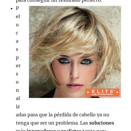
P
el
u
c
a
s
p
er
s
o
n
al
iz
adas para que la pérdida de cabello ya no
tenga que ser un problema. Las
soluciones
más
innovadoras
y
realistas
tanto para