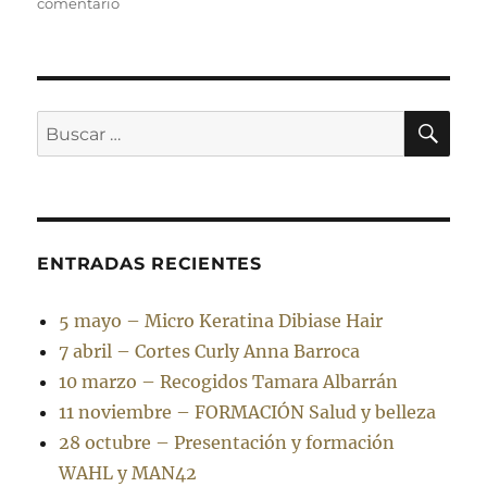
en
comentario
¿Por
qué
escoger
pelucas
Elite?
BU
Buscar
por:
ENTRADAS RECIENTES
5 mayo – Micro Keratina Dibiase Hair
7 abril – Cortes Curly Anna Barroca
10 marzo – Recogidos Tamara Albarrán
11 noviembre – FORMACIÓN Salud y belleza
28 octubre – Presentación y formación
WAHL y MAN42