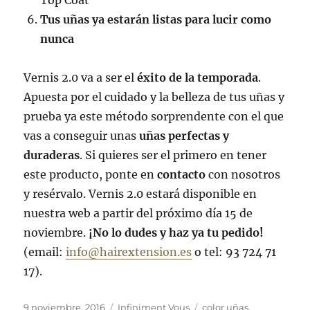
Tus uñas ya estarán listas para lucir como
nunca
Vernis 2.0 va a ser el
éxito de la temporada
.
Apuesta por el cuidado y la belleza de tus uñas y
prueba ya este método sorprendente con el que
vas a conseguir unas
uñas perfectas y
duraderas
. Si quieres ser el primero en tener
este producto, ponte en
contacto
con nosotros
y resérvalo. Vernis 2.0 estará disponible en
nuestra web a partir del próximo día 15 de
noviembre.
¡No lo dudes y haz ya tu pedido!
(email:
info@hairextension.es
o tel: 93 724 71
17).
Publicado
Categorías
Etiquetas
9 noviembre, 2016
Infiniment Vous
color uñas
,