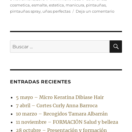
el
cosmetica
,
esmalte
,
estetica
,
manicura
,
pintauñas
,
en
pìntauñas spray
,
uñas perfectas
Deja un comentario
Vernis
2.0,
la
revoluci
para
BU
Buscar
tus
por:
uñas
ENTRADAS RECIENTES
5 mayo – Micro Keratina Dibiase Hair
7 abril – Cortes Curly Anna Barroca
10 marzo – Recogidos Tamara Albarrán
11 noviembre – FORMACIÓN Salud y belleza
28 octubre – Presentación y formación