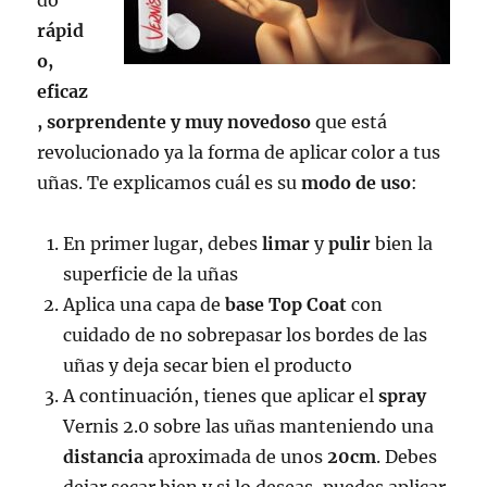
rápid
o,
eficaz
, sorprendente y muy novedoso
que está
revolucionado ya la forma de aplicar color a tus
uñas. Te explicamos cuál es su
modo de uso
:
En primer lugar, debes
limar
y
pulir
bien la
superficie de la uñas
Aplica una capa de
base Top Coat
con
cuidado de no sobrepasar los bordes de las
uñas y deja secar bien el producto
A continuación, tienes que aplicar el
spray
Vernis 2.0 sobre las uñas manteniendo una
distancia
aproximada de unos
20cm
. Debes
dejar secar bien y si lo deseas, puedes aplicar