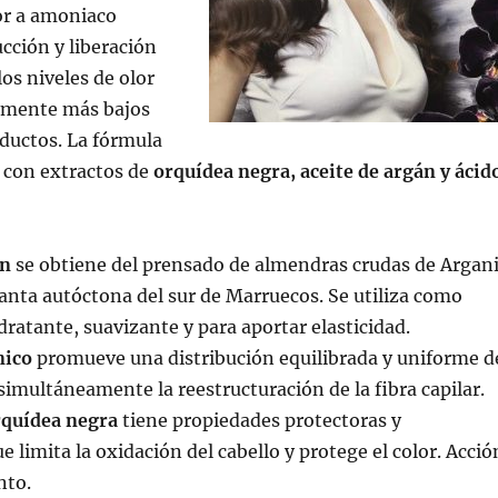
or a amoniaco
cción y liberación
los niveles de olor
vamente más bajos
ductos. La fórmula
 con extractos de
orquídea negra, aceite de argán y ácid
án
se obtiene del prensado de almendras crudas de Argan
anta autóctona del sur de Marruecos. Se utiliza como
dratante, suavizante y para aportar elasticidad.
nico
promueve una distribución equilibrada y uniforme d
 simultáneamente la reestructuración de la fibra capilar.
rquídea negra
tiene propiedades protectoras y
 limita la oxidación del cabello y protege el color. Acció
nto.