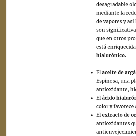
desagradable ol
mediante la redu
de vapores y así 
son significati
que en otros pro
está enriquecida
hialurónico.
El
aceite de arg
Espinosa, una pl
antioxidante, hi
El
ácido hialuró
color y favorece
El
extracto de o
antioxidantes que
antienvejecimie