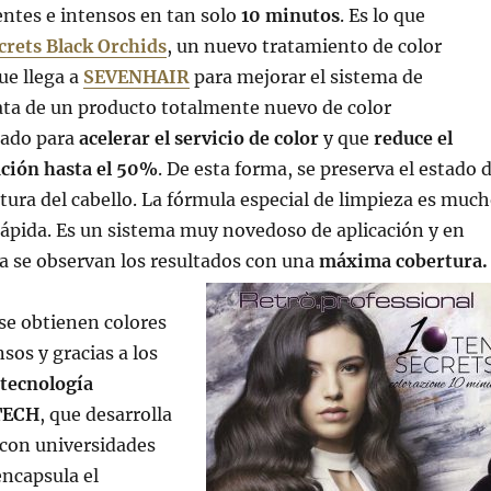
ntes e intensos en tan solo
10 minutos
. Es lo que
crets Black Orchids
, un nuevo tratamiento de color
ue llega a
SEVENHAIR
para mejorar el sistema de
rata de un producto totalmente nuevo de color
eado para
acelerar el servicio de color
y que
reduce el
ación hasta el 50%
. De esta forma, se preserva el estado 
uctura del cabello. La fórmula especial de limpieza es muc
rápida. Es un sistema muy novedoso de aplicación y en
a se observan los resultados con una
máxima cobertura.
se obtienen colores
nsos y gracias a los
tecnología
TECH
, que desarrolla
 con universidades
encapsula el