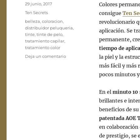
Publicado
29 junio, 2017
Colores permane
el
Categorías
Ten Secrets
consigue
Ten Se
Etiquetas
belleza
,
coloracion
,
revolucionario q
distribuidor peluqueria
,
aplicación. Se t
tinte
,
tinte de pelo
,
permanente, cr
tratamiento capilar
,
tratamiento color
tiempo de aplic
en
Deja un comentario
la piel y la estr
Ten
más fácil y más 
Secrets,
pocos minutos y
la
revolución
del
En el
minuto 10
color
brillantes e inte
para
tu
beneficios de su
cabello
patentada AOE 
en
en colaboración
10
minutos
de prestigio, se 