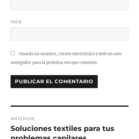
WEB
Guarda mi nombre, correo electrónico y web en este
navegador para la próxima vez que comente.
Navegación
ANTERIOR
de
Soluciones textiles para tus
Entrada
anterior:
problemas capilares
entradas