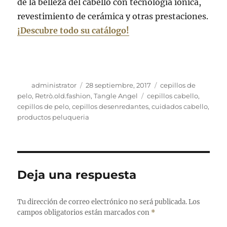
de la belleza del cabello con tecnología iónica,
revestimiento de cerámica y otras prestaciones.
¡Descubre todo su catálogo!
Autor
Publicado
Categorías
administrator
28 septiembre, 2017
cepillos de
el
Etiquetas
pelo
,
Retrò.old.fashion
,
Tangle Angel
cepillos cabello
,
cepillos de pelo
,
cepillos desenredantes
,
cuidados cabello
,
productos peluqueria
Deja una respuesta
Tu dirección de correo electrónico no será publicada.
Los
campos obligatorios están marcados con
*