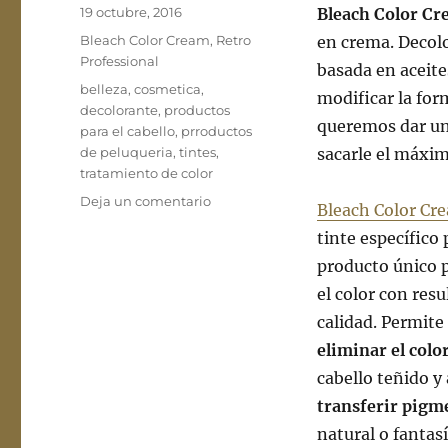
Publicado
19 octubre, 2016
Bleach Color C
el
Categorías
Bleach Color Cream
,
Retro
en crema. Decolo
Professional
basada en aceite
Etiquetas
belleza
,
cosmetica
,
modificar la for
decolorante
,
productos
queremos dar un
para el cabello
,
prroductos
de peluqueria
,
tintes
,
sacarle el máxi
tratamiento de color
en
Deja un comentario
Bleach Color Cr
¿Cómo
tinte específico 
se
utiliza
producto único p
el
el color con res
Bleach
calidad. Permite
Color
Cream?
eliminar el colo
cabello teñido y 
transferir pigm
natural o fantasí