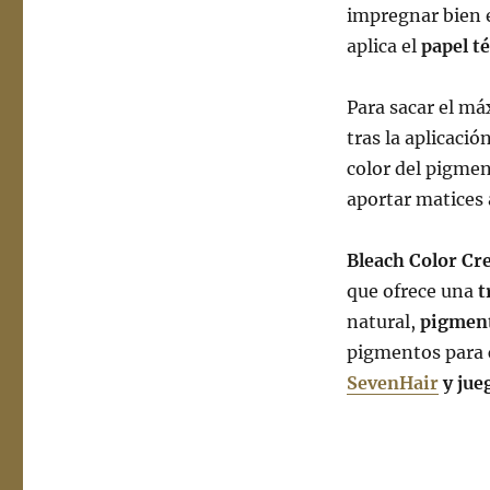
impregnar bien e
aplica el
papel t
Para sacar el má
tras la aplicació
color del pigme
aportar matices 
Bleach Color C
que ofrece una
t
natural,
pigmen
pigmentos para 
SevenHair
y jue