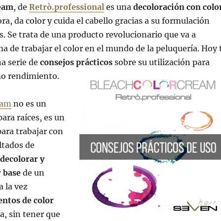
ream
, de
Retrò.professional
es una
decoloración con colo
ra, da color y cuida el cabello gracias a su formulación
s. Se trata de una producto revolucionario que va a
ma de trabajar el color en el mundo de la peluquería. Hoy 
a serie de
consejos prácticos
sobre su utilización para
mo rendimiento.
eam
no es un
para raíces, es un
ara trabajar con
ultados de
decolorar y
r base
de un
a la vez
entos de color
a, sin tener que